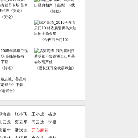
《较劲》
《哭论》
《今夜百乐门10》
《转塔》
《潘长江耳朵吹葫芦丝》
《老戏台》
赵海燕
张小飞
王小虎
杨冰
孔云龙
栾云平
闫云达
李根
侯耀华
潘斌龙
开心麻花