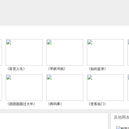
《富贵人生》
《琴棋书画》
《如此提亲》
《团团圆圆过大年》
《两码事》
《贵客临门》
其他网