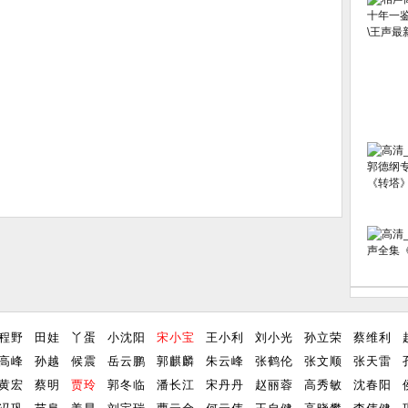
程野
田娃
丫蛋
小沈阳
宋小宝
王小利
刘小光
孙立荣
蔡维利
高峰
孙越
候震
岳云鹏
郭麒麟
朱云峰
张鹤伦
张文顺
张天雷
黄宏
蔡明
贾玲
郭冬临
潘长江
宋丹丹
赵丽蓉
高秀敏
沈春阳