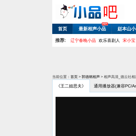
首页
最新相声小品
赵本山小
推荐:
辽宁春晚小品
欢乐喜剧人
宋小宝
当前位置：
首页
>
郭德纲相声
> 相声高清_德云社
《王二姐思夫》
通用播放器(兼容PC/Andr