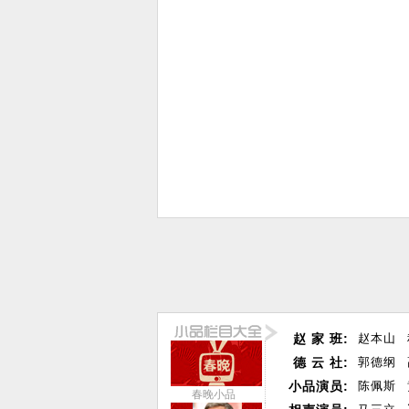
赵 家 班:
赵本山
德 云 社:
郭德纲
小品演员:
陈佩斯
春晚小品