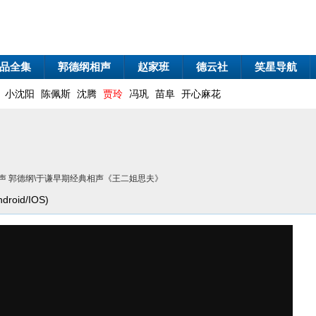
品全集
郭德纲相声
赵家班
德云社
笑星导航
小沈阳
陈佩斯
沈腾
贾玲
冯巩
苗阜
开心麻花
相声 郭德纲\于谦早期经典相声《王二姐思夫》
oid/IOS)