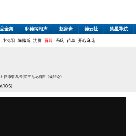
品全集
郭德纲相声
赵家班
德云社
笑星导航
小沈阳
陈佩斯
沈腾
贾玲
冯巩
苗阜
开心麻花
社 郭德纲\岳云鹏\王九龙相声《规矩论》
/IOS)