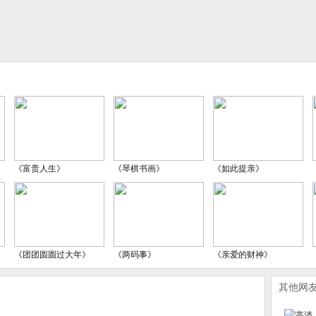
《富贵人生》
《琴棋书画》
《如此提亲》
《团团圆圆过大年》
《两码事》
《亲爱的财神》
其他网