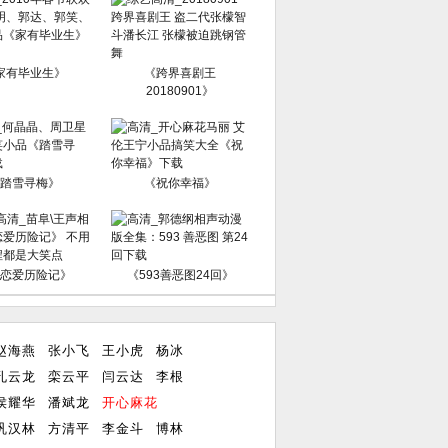
家有毕业生》
《跨界喜剧王
20180901》
踏雪寻梅》
《祝你幸福》
恋爱历险记》
《593善恶图24回》
赵海燕
张小飞
王小虎
杨冰
孔云龙
栾云平
闫云达
李根
侯耀华
潘斌龙
开心麻花
巩汉林
方清平
李金斗
博林