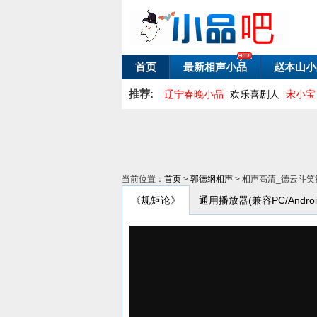
首页
最新相声小品
赵本山小
推荐:
辽宁春晚小品
欢乐喜剧人
宋小宝
当前位置：
首页
>
郭德纲相声
> 相声高清_德云斗笑
《规矩论》
通用播放器(兼容PC/Android