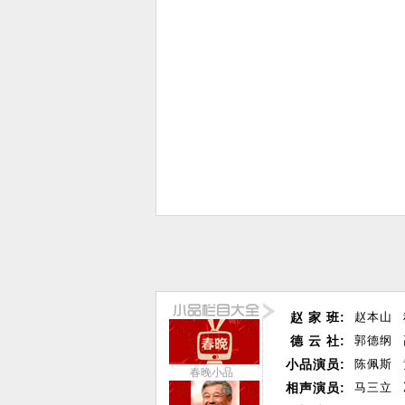
赵 家 班:
赵本山
德 云 社:
郭德纲
小品演员:
陈佩斯
春晚小品
相声演员:
马三立