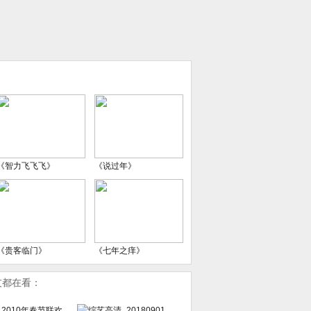
《智力飞飞飞》
《说过年》
《贵客临门》
《七年之痒》
友都在看：