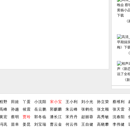
《
《
《新
程野
田娃
丫蛋
小沈阳
宋小宝
王小利
刘小光
孙立荣
蔡维利
高峰
孙越
候震
岳云鹏
郭麒麟
朱云峰
张鹤伦
张文顺
张天雷
黄宏
蔡明
贾玲
郭冬临
潘长江
宋丹丹
赵丽蓉
高秀敏
沈春阳
冯巩
苗阜
姜昆
刘宝瑞
曹云金
何云伟
王自健
高晓攀
李伟健