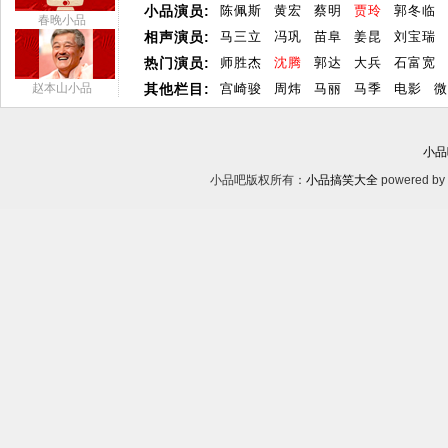
小品演员:
陈佩斯
黄宏
蔡明
贾玲
郭冬临
春晚小品
相声演员:
马三立
冯巩
苗阜
姜昆
刘宝瑞
热门演员:
师胜杰
沈腾
郭达
大兵
石富宽
赵本山小品
其他栏目:
宫崎骏
周炜
马丽
马季
电影
微
小品
小品吧版权所有：
小品搞笑大全
powered by