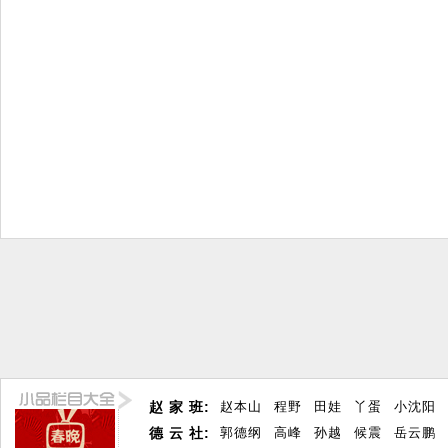
赵 家 班:
赵本山
程野
田娃
丫蛋
小沈阳
德 云 社:
郭德纲
高峰
孙越
候震
岳云鹏