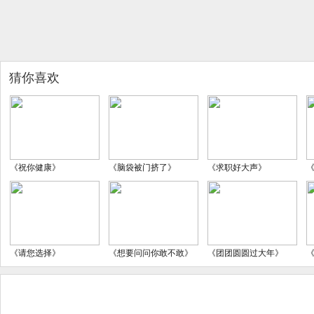
猜你喜欢
《祝你健康》
《脑袋被门挤了》
《求职好大声》
《请您选择》
《想要问问你敢不敢》
《团团圆圆过大年》