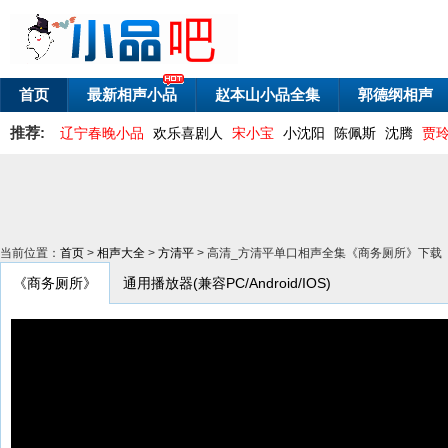
首页
最新相声小品
赵本山小品全集
郭德纲相声
推荐:
辽宁春晚小品
欢乐喜剧人
宋小宝
小沈阳
陈佩斯
沈腾
贾
当前位置：
首页
>
相声大全
>
方清平
> 高清_方清平单口相声全集《商务厕所》下载
《商务厕所》
通用播放器(兼容PC/Android/IOS)