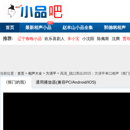
首页
最新相声小品
赵本山小品全集
郭德纲相声
推荐:
辽宁春晚小品
欢乐喜剧人
宋小宝
小沈阳
陈佩斯
沈腾
贾
当前位置：
首页
>
相声大全
>
方清平
> 高清_脱口而出2015：方清平单口相声《抠门的
《抠门的我》
通用播放器(兼容PC/Android/IOS)