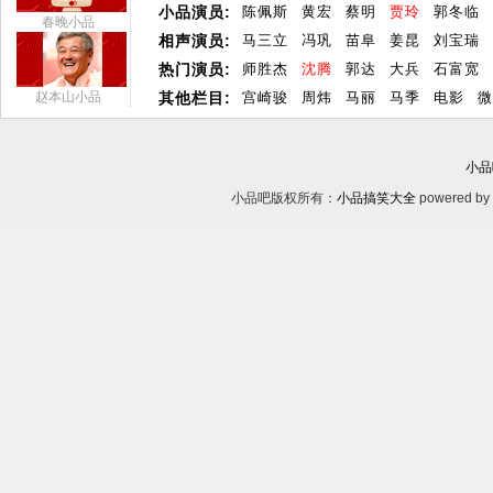
小品演员:
陈佩斯
黄宏
蔡明
贾玲
郭冬临
春晚小品
相声演员:
马三立
冯巩
苗阜
姜昆
刘宝瑞
热门演员:
师胜杰
沈腾
郭达
大兵
石富宽
赵本山小品
其他栏目:
宫崎骏
周炜
马丽
马季
电影
微
小品
小品吧版权所有：
小品搞笑大全
powered by