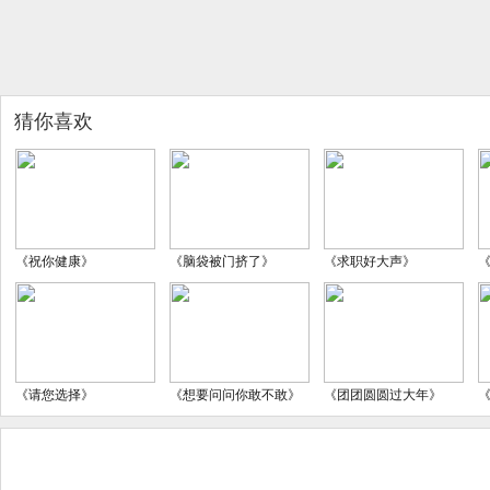
猜你喜欢
《祝你健康》
《脑袋被门挤了》
《求职好大声》
《请您选择》
《想要问问你敢不敢》
《团团圆圆过大年》