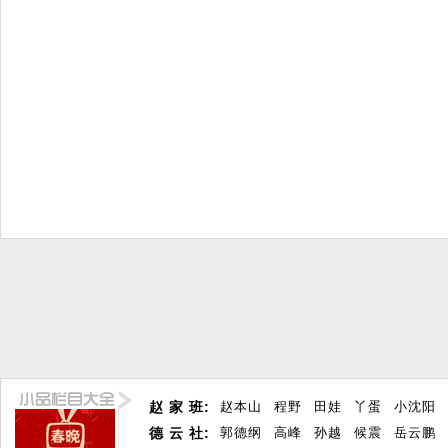
赵 家 班:
赵本山
程野
田娃
丫蛋
小沈阳
德 云 社:
郭德纲
高峰
孙越
候震
岳云鹏