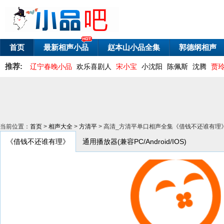
首页
最新相声小品
赵本山小品全集
郭德纲相声
推荐:
辽宁春晚小品
欢乐喜剧人
宋小宝
小沈阳
陈佩斯
沈腾
贾
当前位置：
首页
>
相声大全
>
方清平
> 高清_方清平单口相声全集《借钱不还谁有理
《借钱不还谁有理》
通用播放器(兼容PC/Android/IOS)