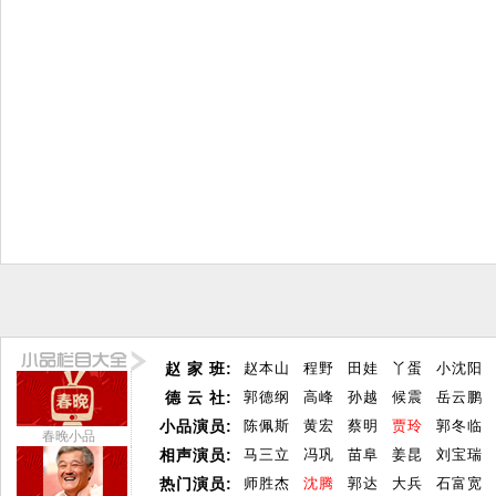
赵 家 班:
赵本山
程野
田娃
丫蛋
小沈阳
德 云 社:
郭德纲
高峰
孙越
候震
岳云鹏
小品演员:
陈佩斯
黄宏
蔡明
贾玲
郭冬临
春晚小品
相声演员:
马三立
冯巩
苗阜
姜昆
刘宝瑞
热门演员:
师胜杰
沈腾
郭达
大兵
石富宽