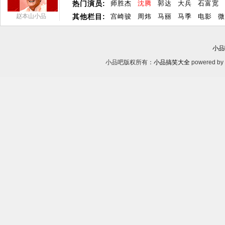
热门演员:
师胜杰
沈腾
郭达
大兵
石富宽
赵本山小品
其他栏目:
宫崎骏
周炜
马丽
马季
电影
微
小品
小品吧版权所有：
小品搞笑大全
powered by