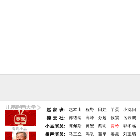
赵 家 班:
赵本山
程野
田娃
丫蛋
小沈阳
德 云 社:
郭德纲
高峰
孙越
候震
岳云鹏
小品演员:
陈佩斯
黄宏
蔡明
贾玲
郭冬临
春晚小品
相声演员:
马三立
冯巩
苗阜
姜昆
刘宝瑞