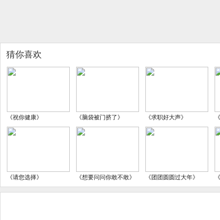
猜你喜欢
《祝你健康》
《脑袋被门挤了》
《求职好大声》
《请您选择》
《想要问问你敢不敢》
《团团圆圆过大年》