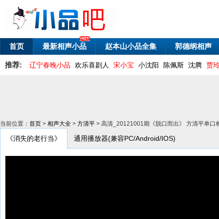
首页
最新相声小品
赵本山小品全集
郭德纲相声
推荐:
辽宁春晚小品
欢乐喜剧人
宋小宝
小沈阳
陈佩斯
沈腾
贾
当前位置：
首页
>
相声大全
>
方清平
> 高清_20121001期《脱口而出》 方清平
《消失的老行当》
通用播放器(兼容PC/Android/IOS)