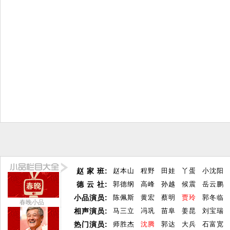
赵 家 班:
赵本山
程野
田娃
丫蛋
小沈阳
德 云 社:
郭德纲
高峰
孙越
候震
岳云鹏
小品演员:
陈佩斯
黄宏
蔡明
贾玲
郭冬临
春晚小品
相声演员:
马三立
冯巩
苗阜
姜昆
刘宝瑞
热门演员:
师胜杰
沈腾
郭达
大兵
石富宽