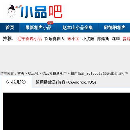
首页
最新相声小品
赵本山小品全集
郭德纲相声
推荐:
辽宁春晚小品
欢乐喜剧人
宋小宝
小沈阳
陈佩斯
沈腾
贾
当前位置：
首页
>
德云社
>
德云社最新相声
> 相声高清_20180617郑好\张金山
《小孩儿论》
通用播放器(兼容PC/Android/IOS)