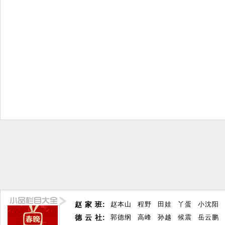
赵 家 班:
赵本山
程野
田娃
丫蛋
小沈阳
德 云 社:
郭德纲
高峰
孙越
候震
岳云鹏