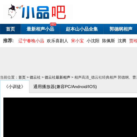
首页
最新相声小品
赵本山小品全集
郭德纲相声
推荐:
辽宁春晚小品
欢乐喜剧人
宋小宝
小沈阳
陈佩斯
沈腾
贾
当前位置：
首页
>
德云社
>
德云社最新相声
> 相声高清_德云社经典相声 郭德纲、
《小训徒》
通用播放器(兼容PC/Android/IOS)