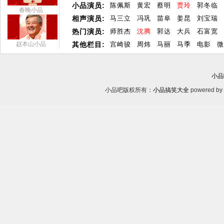
小品演员:
陈佩斯
黄宏
蔡明
贾玲
郭冬临
春晚小品
相声演员:
马三立
冯巩
苗阜
姜昆
刘宝瑞
热门演员:
师胜杰
沈腾
郭达
大兵
石富宽
赵本山小品
其他栏目:
宫崎骏
周炜
马丽
马季
电影
微
小品
小品吧版权所有：
小品搞笑大全
powered by