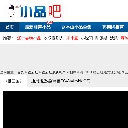
首页
最新相声小品
赵本山小品全集
郭德纲相声
推荐:
辽宁春晚小品
欢乐喜剧人
宋小宝
小沈阳
陈佩斯
沈腾
贾
当前位置：
首页
>
德云社
>
德云社最新相声
> 相声高清_2016德云社黑龙江分社 
《批三国》
通用播放器(兼容PC/Android/IOS)