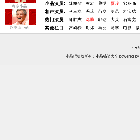
小品演员:
陈佩斯
黄宏
蔡明
贾玲
郭冬临
春晚小品
相声演员:
马三立
冯巩
苗阜
姜昆
刘宝瑞
热门演员:
师胜杰
沈腾
郭达
大兵
石富宽
赵本山小品
其他栏目:
宫崎骏
周炜
马丽
马季
电影
微
小品
小品吧版权所有：
小品搞笑大全
powered by