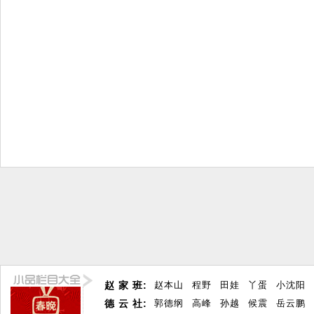
赵 家 班:
赵本山
程野
田娃
丫蛋
小沈阳
德 云 社:
郭德纲
高峰
孙越
候震
岳云鹏