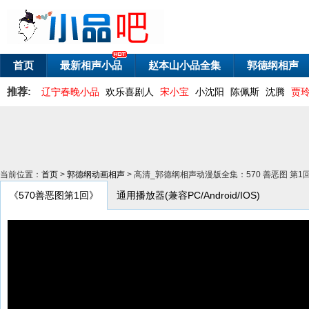
首页
最新相声小品
赵本山小品全集
郭德纲相声
推荐:
辽宁春晚小品
欢乐喜剧人
宋小宝
小沈阳
陈佩斯
沈腾
贾
当前位置：
首页
>
郭德纲动画相声
> 高清_郭德纲相声动漫版全集：570 善恶图 第1
《570善恶图第1回》
通用播放器(兼容PC/Android/IOS)