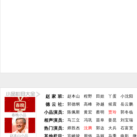
赵 家 班:
赵本山
程野
田娃
丫蛋
小沈阳
德 云 社:
郭德纲
高峰
孙越
候震
岳云鹏
小品演员:
陈佩斯
黄宏
蔡明
贾玲
郭冬临
春晚小品
相声演员:
马三立
冯巩
苗阜
姜昆
刘宝瑞
热门演员:
师胜杰
沈腾
郭达
大兵
石富宽
赵本山小品
其他栏目:
宫崎骏
周炜
马丽
马季
电影
微