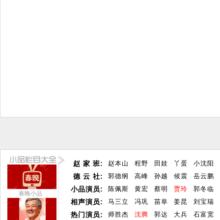
赵 家 班:
赵本山
程野
田娃
丫蛋
小沈阳
德 云 社:
郭德纲
高峰
孙越
候震
岳云鹏
小品演员:
陈佩斯
黄宏
蔡明
贾玲
郭冬临
春晚小品
相声演员:
马三立
冯巩
苗阜
姜昆
刘宝瑞
热门演员:
师胜杰
沈腾
郭达
大兵
石富宽