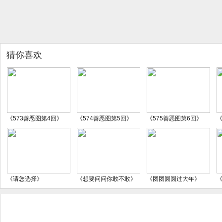
猜你喜欢
《573善恶图第4回》
《574善恶图第5回》
《575善恶图第6回》
《
《请您选择》
《想要问问你敢不敢》
《团团圆圆过大年》