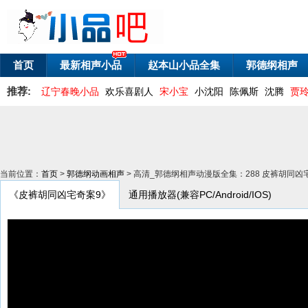
首页
最新相声小品
赵本山小品全集
郭德纲相声
推荐:
辽宁春晚小品
欢乐喜剧人
宋小宝
小沈阳
陈佩斯
沈腾
贾
当前位置：
首页
>
郭德纲动画相声
> 高清_郭德纲相声动漫版全集：288 皮裤胡同凶
《皮裤胡同凶宅奇案9》
通用播放器(兼容PC/Android/IOS)