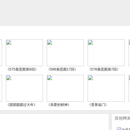
《575善恶图第6回》
《586善恶图17回》
《576善恶图第7回》
《团团圆圆过大年》
《亲爱的财神》
《贵客临门》
其他网