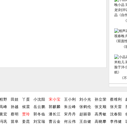
《
《
《不
程野
田娃
丫蛋
小沈阳
宋小宝
王小利
刘小光
孙立荣
蔡维利
高峰
孙越
候震
岳云鹏
郭麒麟
朱云峰
张鹤伦
张文顺
张天雷
黄宏
蔡明
贾玲
郭冬临
潘长江
宋丹丹
赵丽蓉
高秀敏
沈春阳
冯巩
苗阜
姜昆
刘宝瑞
曹云金
何云伟
王自健
高晓攀
李伟健