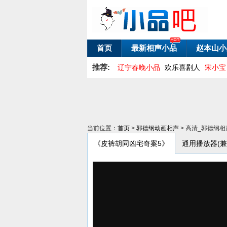
首页
最新相声小品
赵本山小
推荐:
辽宁春晚小品
欢乐喜剧人
宋小宝
当前位置：
首页
>
郭德纲动画相声
> 高清_郭德纲相
《皮裤胡同凶宅奇案5》
通用播放器(兼容P