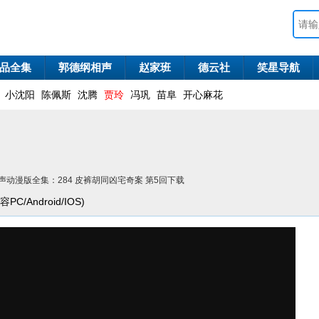
品全集
郭德纲相声
赵家班
德云社
笑星导航
小沈阳
陈佩斯
沈腾
贾玲
冯巩
苗阜
开心麻花
声动漫版全集：284 皮裤胡同凶宅奇案 第5回下载
C/Android/IOS)