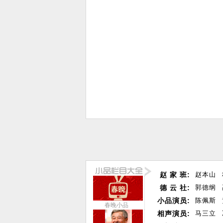
赵 家 班:
赵本山
德 云 社:
郭德纲
小品演员:
陈佩斯
春晚小品
相声演员:
马三立