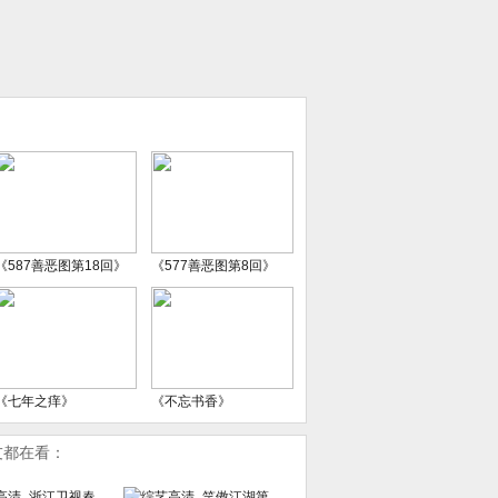
《587善恶图第18回》
《577善恶图第8回》
《七年之痒》
《不忘书香》
友都在看：