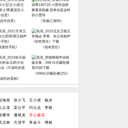
自作自受》
《笑傲江湖08》
双面性手机》
《咱有责任》
《098白宗巍坠楼(25)》
该吃的蛋糕》
赵海燕
张小飞
王小虎
杨冰
孔云龙
栾云平
闫云达
李根
侯耀华
潘斌龙
开心麻花
巩汉林
方清平
李金斗
博林