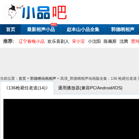
首页
最新相声小品
赵本山小品全集
郭德纲相声
推荐:
辽宁春晚小品
欢乐喜剧人
宋小宝
小沈阳
陈佩斯
沈腾
贾
当前位置：
首页
>
郭德纲动画相声
> 高清_郭德纲相声动画版全集：136 枪毙任老道 
《136枪毙任老道(14)》
通用播放器(兼容PC/Android/IOS)