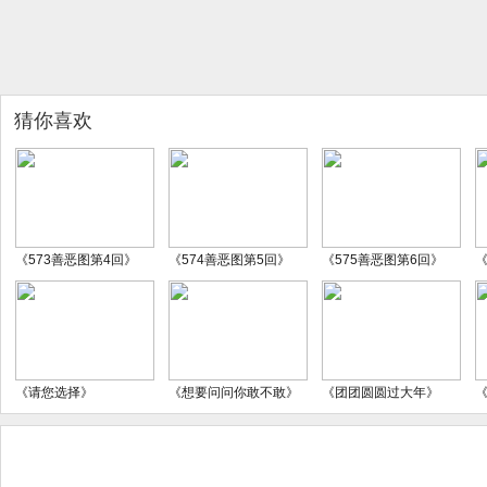
猜你喜欢
《573善恶图第4回》
《574善恶图第5回》
《575善恶图第6回》
《
《请您选择》
《想要问问你敢不敢》
《团团圆圆过大年》