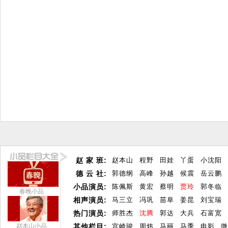
赵 家 班:
赵本山
程野
田娃
丫蛋
小沈阳
德 云 社:
郭德纲
高峰
孙越
候震
岳云鹏
小品演员:
陈佩斯
黄宏
蔡明
贾玲
郭冬临
春晚小品
相声演员:
马三立
冯巩
苗阜
姜昆
刘宝瑞
热门演员:
师胜杰
沈腾
郭达
大兵
石富宽
赵本山小品
其他栏目:
宫崎骏
周炜
马丽
马季
电影
微