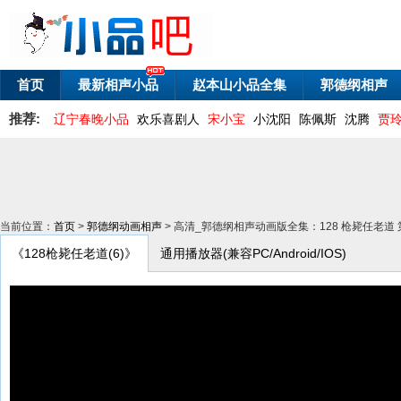
首页
最新相声小品
赵本山小品全集
郭德纲相声
推荐:
辽宁春晚小品
欢乐喜剧人
宋小宝
小沈阳
陈佩斯
沈腾
贾
当前位置：
首页
>
郭德纲动画相声
> 高清_郭德纲相声动画版全集：128 枪毙任老道 
《128枪毙任老道(6)》
通用播放器(兼容PC/Android/IOS)