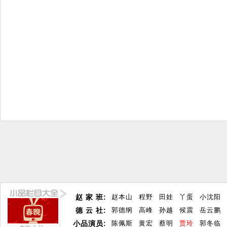
赵 家 班:
赵本山
程野
田娃
丫蛋
小沈阳
德 云 社:
郭德纲
高峰
孙越
候震
岳云鹏
小品演员:
陈佩斯
黄宏
蔡明
贾玲
郭冬临