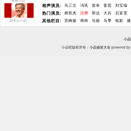
春晚小品
相声演员:
马三立
冯巩
苗阜
姜昆
刘宝瑞
热门演员:
师胜杰
沈腾
郭达
大兵
石富宽
赵本山小品
其他栏目:
宫崎骏
周炜
马丽
马季
电影
微
小品
小品吧版权所有：
小品搞笑大全
powered by