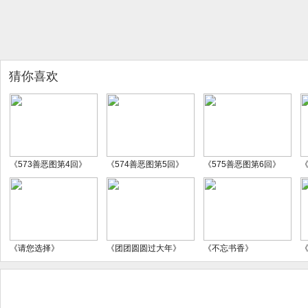
猜你喜欢
《573善恶图第4回》
《574善恶图第5回》
《575善恶图第6回》
《
《请您选择》
《团团圆圆过大年》
《不忘书香》