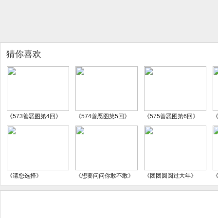
猜你喜欢
《573善恶图第4回》
《574善恶图第5回》
《575善恶图第6回》
《
《请您选择》
《想要问问你敢不敢》
《团团圆圆过大年》