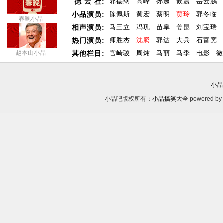
德 云 社:
郭德纲
高峰
孙越
候震
岳云鹏
小品演员:
陈佩斯
黄宏
蔡明
贾玲
郭冬临
春晚小品
相声演员:
马三立
冯巩
苗阜
姜昆
刘宝瑞
热门演员:
师胜杰
沈腾
郭达
大兵
石富宽
赵本山小品
其他栏目:
宫崎骏
周炜
马丽
马季
电影
微
小品
小品吧版权所有：
小品搞笑大全
powered by