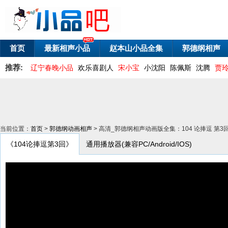
首页
最新相声小品
赵本山小品全集
郭德纲相声
推荐:
辽宁春晚小品
欢乐喜剧人
宋小宝
小沈阳
陈佩斯
沈腾
贾
当前位置：
首页
>
郭德纲动画相声
> 高清_郭德纲相声动画版全集：104 论捧逗 第3
《104论捧逗第3回》
通用播放器(兼容PC/Android/IOS)