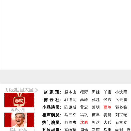
赵 家 班:
赵本山
程野
田娃
丫蛋
小沈阳
德 云 社:
郭德纲
高峰
孙越
候震
岳云鹏
小品演员:
陈佩斯
黄宏
蔡明
贾玲
郭冬临
春晚小品
相声演员:
马三立
冯巩
苗阜
姜昆
刘宝瑞
热门演员:
师胜杰
沈腾
郭达
大兵
石富宽
赵本山小品
其他栏目:
宫崎骏
周炜
马丽
马季
电影
微