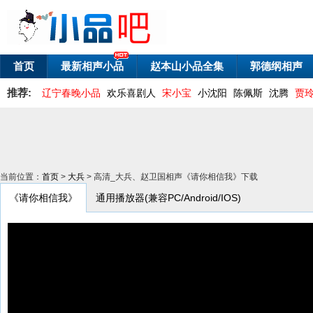
首页
最新相声小品
赵本山小品全集
郭德纲相声
推荐:
辽宁春晚小品
欢乐喜剧人
宋小宝
小沈阳
陈佩斯
沈腾
贾
当前位置：
首页
>
大兵
> 高清_大兵、赵卫国相声《请你相信我》下载
《请你相信我》
通用播放器(兼容PC/Android/IOS)