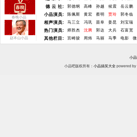
德 云 社:
郭德纲
高峰
孙越
候震
岳云鹏
小品演员:
陈佩斯
黄宏
蔡明
贾玲
郭冬临
春晚小品
相声演员:
马三立
冯巩
苗阜
姜昆
刘宝瑞
热门演员:
师胜杰
沈腾
郭达
大兵
石富宽
赵本山小品
其他栏目:
宫崎骏
周炜
马丽
马季
电影
微
小品
小品吧版权所有：
小品搞笑大全
powered by