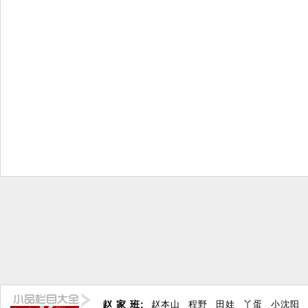
赵 家 班:
赵本山
程野
田娃
丫蛋
小沈阳