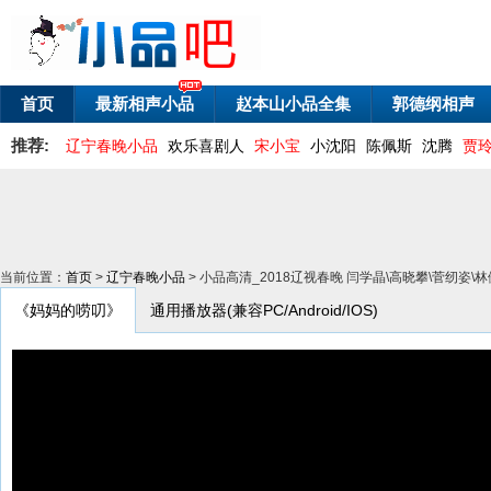
首页
最新相声小品
赵本山小品全集
郭德纲相声
推荐:
辽宁春晚小品
欢乐喜剧人
宋小宝
小沈阳
陈佩斯
沈腾
贾
当前位置：
首页
>
辽宁春晚小品
> 小品高清_2018辽视春晚 闫学晶\高晓攀\菅纫姿
《妈妈的唠叨》
通用播放器(兼容PC/Android/IOS)