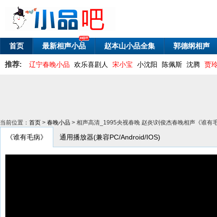
首页
最新相声小品
赵本山小品全集
郭德纲相声
推荐:
辽宁春晚小品
欢乐喜剧人
宋小宝
小沈阳
陈佩斯
沈腾
贾
当前位置：
首页
>
春晚小品
> 相声高清_1995央视春晚 赵炎\刘俊杰春晚相声《谁有
《谁有毛病》
通用播放器(兼容PC/Android/IOS)