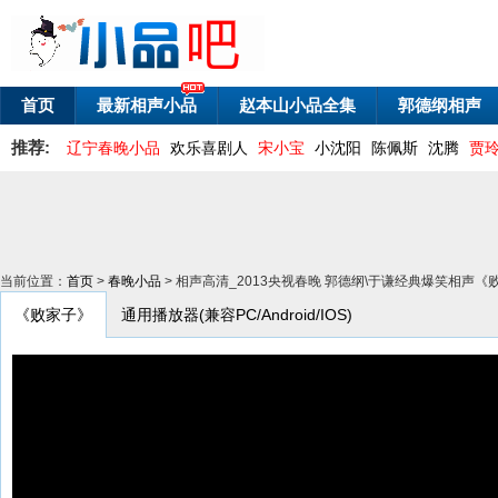
首页
最新相声小品
赵本山小品全集
郭德纲相声
推荐:
辽宁春晚小品
欢乐喜剧人
宋小宝
小沈阳
陈佩斯
沈腾
贾
当前位置：
首页
>
春晚小品
> 相声高清_2013央视春晚 郭德纲\于谦经典爆笑相声《
《败家子》
通用播放器(兼容PC/Android/IOS)