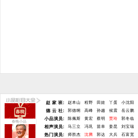
赵 家 班:
赵本山
程野
田娃
丫蛋
小沈阳
德 云 社:
郭德纲
高峰
孙越
候震
岳云鹏
小品演员:
陈佩斯
黄宏
蔡明
贾玲
郭冬临
春晚小品
相声演员:
马三立
冯巩
苗阜
姜昆
刘宝瑞
热门演员:
师胜杰
沈腾
郭达
大兵
石富宽