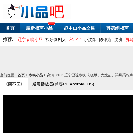
首页
最新相声小品
赵本山小品全集
郭德纲相声
推荐:
辽宁春晚小品
欢乐喜剧人
宋小宝
小沈阳
陈佩斯
沈腾
贾
当前位置：
首页
>
春晚小品
> 高清_2015辽宁卫视春晚 高晓攀、尤宪超、冯凤禹相
《回不回》
通用播放器(兼容PC/Android/IOS)