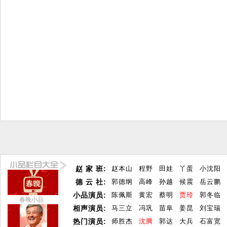
赵 家 班:
赵本山
程野
田娃
丫蛋
小沈阳
德 云 社:
郭德纲
高峰
孙越
候震
岳云鹏
小品演员:
陈佩斯
黄宏
蔡明
贾玲
郭冬临
春晚小品
相声演员:
马三立
冯巩
苗阜
姜昆
刘宝瑞
热门演员:
师胜杰
沈腾
郭达
大兵
石富宽