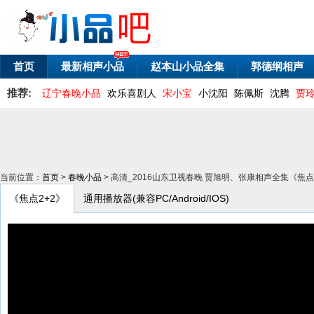
首页
最新相声小品
赵本山小品全集
郭德纲相声
推荐:
辽宁春晚小品
欢乐喜剧人
宋小宝
小沈阳
陈佩斯
沈腾
贾
当前位置：
首页
>
春晚小品
> 高清_2016山东卫视春晚 贾旭明、张康相声全集《焦点
《焦点2+2》
通用播放器(兼容PC/Android/IOS)