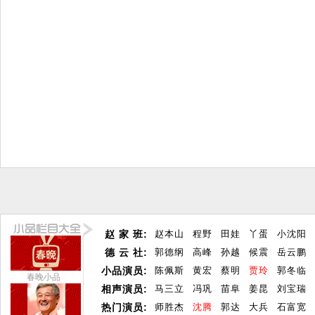
赵 家 班:
赵本山
程野
田娃
丫蛋
小沈阳
德 云 社:
郭德纲
高峰
孙越
候震
岳云鹏
小品演员:
陈佩斯
黄宏
蔡明
贾玲
郭冬临
春晚小品
相声演员:
马三立
冯巩
苗阜
姜昆
刘宝瑞
热门演员:
师胜杰
沈腾
郭达
大兵
石富宽