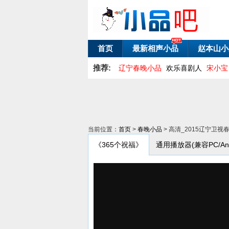
首页
最新相声小品
赵本山小
推荐:
辽宁春晚小品
欢乐喜剧人
宋小宝
当前位置：
首页
>
春晚小品
> 高清_2015辽宁卫
《365个祝福》
通用播放器(兼容PC/Andr