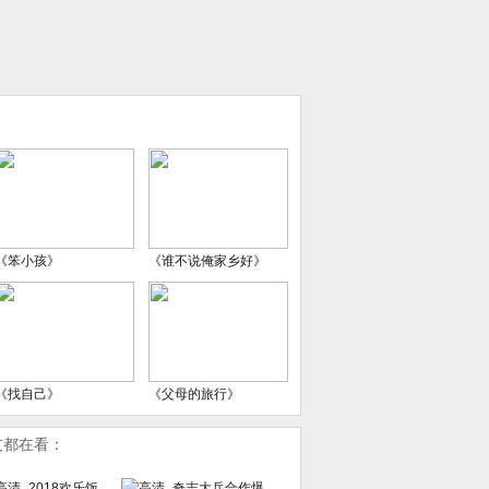
《笨小孩》
《谁不说俺家乡好》
《找自己》
《父母的旅行》
友都在看：