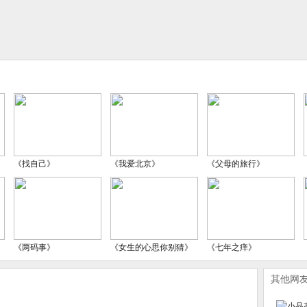
《找自己》
《我爱北京》
《父母的旅行》
《两码事》
《女生的心思你别猜》
《七年之痒》
其他网