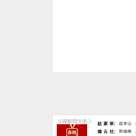
赵 家 班:
赵本山
德 云 社:
郭德纲