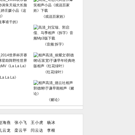
《戏说百家姓》
这事谁干的》
《音频:拆字》
《红花绿叶》
La La La》
《赌论》
赵海燕
张小飞
王小虎
杨冰
孔云龙
栾云平
闫云达
李根