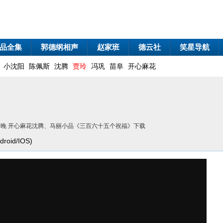
品全集
郭德纲相声
赵家班
德云社
笑星导航
小沈阳
陈佩斯
沈腾
贾玲
冯巩
苗阜
开心麻花
视春晚 开心麻花沈腾、马丽小品《三百六十五个祝福》下载
oid/IOS)