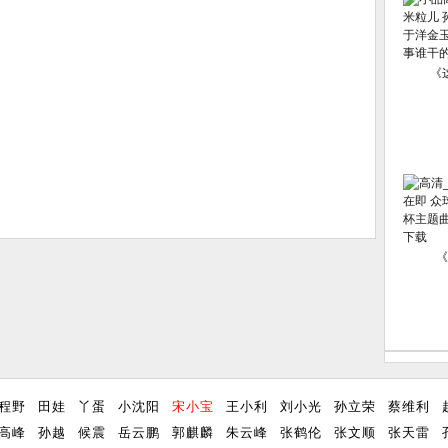
《
《
程野
田娃
丫蛋
小沈阳
宋小宝
王小利
刘小光
孙立荣
蔡维利
高峰
孙越
候震
岳云鹏
郭麒麟
朱云峰
张鹤伦
张文顺
张天雷