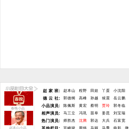
赵 家 班:
赵本山
程野
田娃
丫蛋
小沈阳
德 云 社:
郭德纲
高峰
孙越
候震
岳云鹏
小品演员:
陈佩斯
黄宏
蔡明
贾玲
郭冬临
春晚小品
相声演员:
马三立
冯巩
苗阜
姜昆
刘宝瑞
热门演员:
师胜杰
沈腾
郭达
大兵
石富宽
赵本山小品
其他栏目:
宫崎骏
周炜
马丽
马季
电影
微