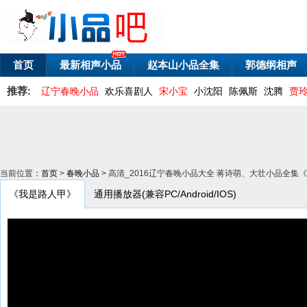
首页
最新相声小品
赵本山小品全集
郭德纲相声
推荐:
辽宁春晚小品
欢乐喜剧人
宋小宝
小沈阳
陈佩斯
沈腾
贾
当前位置：
首页
>
春晚小品
> 高清_2016辽宁春晚小品大全 蒋诗萌、大壮小品全
《我是路人甲》
通用播放器(兼容PC/Android/IOS)