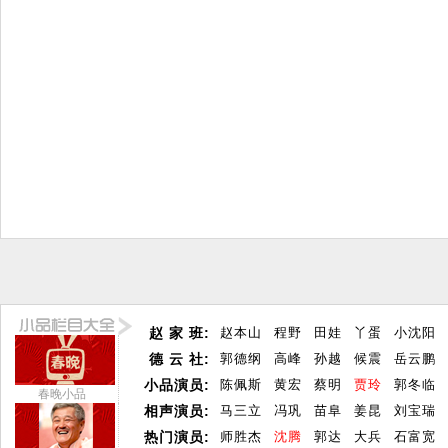
赵 家 班:
赵本山
程野
田娃
丫蛋
小沈阳
德 云 社:
郭德纲
高峰
孙越
候震
岳云鹏
小品演员:
陈佩斯
黄宏
蔡明
贾玲
郭冬临
春晚小品
相声演员:
马三立
冯巩
苗阜
姜昆
刘宝瑞
热门演员:
师胜杰
沈腾
郭达
大兵
石富宽