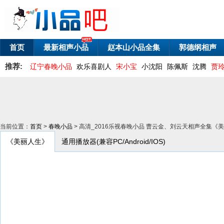
首页
最新相声小品
赵本山小品全集
郭德纲相声
推荐:
辽宁春晚小品
欢乐喜剧人
宋小宝
小沈阳
陈佩斯
沈腾
贾
当前位置：
首页
>
春晚小品
> 高清_2016乐视春晚小品 曹云金、刘云天相声全集《
《美丽人生》
通用播放器(兼容PC/Android/IOS)