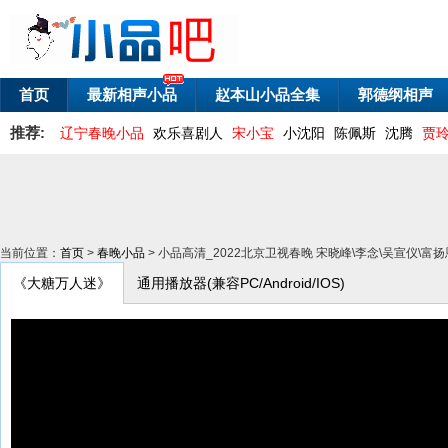
首页
最新相声小品
赵本山小品全集
郭德纲相声
推荐:
辽宁春晚小品
欢乐喜剧人
宋小宝
小沈阳
陈佩斯
沈腾
贾
当前位置：
首页
>
春晚小品
> 小品高清_2022北京卫视春晚 宋晓峰\李念\吴宣仪\富
《大糖万人迷》
通用播放器(兼容PC/Android/IOS)