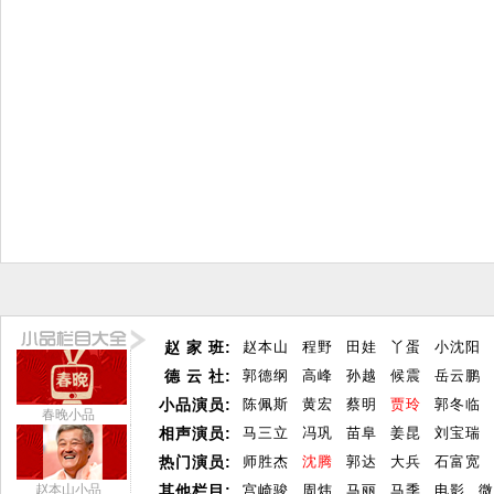
赵 家 班:
赵本山
程野
田娃
丫蛋
小沈阳
德 云 社:
郭德纲
高峰
孙越
候震
岳云鹏
小品演员:
陈佩斯
黄宏
蔡明
贾玲
郭冬临
春晚小品
相声演员:
马三立
冯巩
苗阜
姜昆
刘宝瑞
热门演员:
师胜杰
沈腾
郭达
大兵
石富宽
赵本山小品
其他栏目:
宫崎骏
周炜
马丽
马季
电影
微