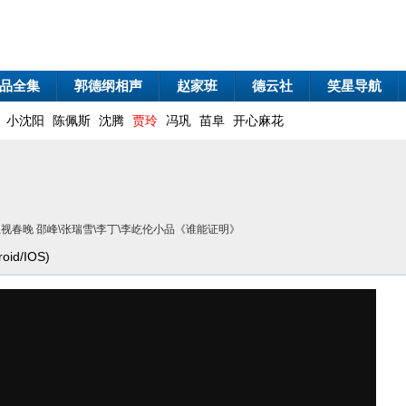
品全集
郭德纲相声
赵家班
德云社
笑星导航
小沈阳
陈佩斯
沈腾
贾玲
冯巩
苗阜
开心麻花
徽卫视春晚 邵峰\张瑞雪\李丁\李屹伦小品《谁能证明》
id/IOS)