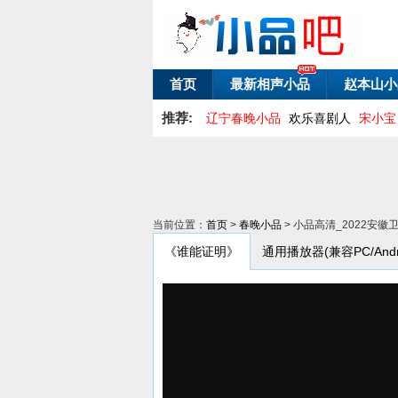
首页
最新相声小品
赵本山小
推荐:
辽宁春晚小品
欢乐喜剧人
宋小宝
当前位置：
首页
>
春晚小品
> 小品高清_2022安
《谁能证明》
通用播放器(兼容PC/Andro