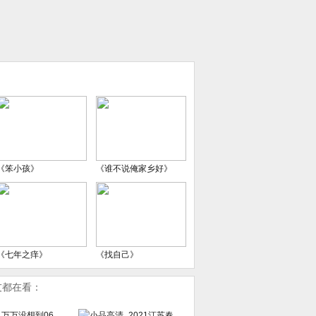
《笨小孩》
《谁不说俺家乡好》
《七年之痒》
《找自己》
友都在看：