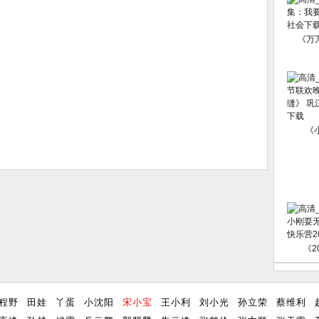
《万
《
《2
程野
田娃
丫蛋
小沈阳
宋小宝
王小利
刘小光
孙立荣
蔡维利