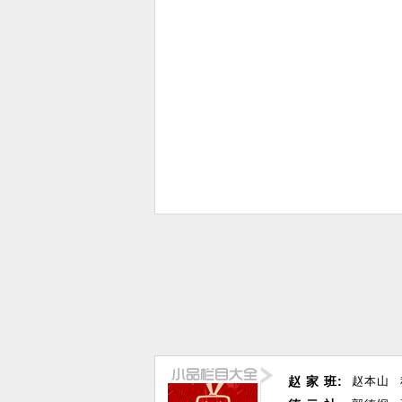
赵 家 班:
赵本山