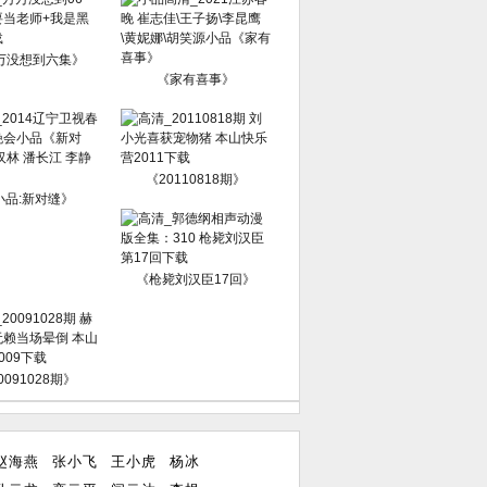
万没想到六集》
《家有喜事》
《20110818期》
小品:新对缝》
《枪毙刘汉臣17回》
0091028期》
赵海燕
张小飞
王小虎
杨冰