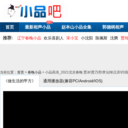
首页
最新相声小品
赵本山小品全集
郭德纲相声
推荐:
辽宁春晚小品
欢乐喜剧人
宋小宝
小沈阳
陈佩斯
沈腾
贾
当前位置：
首页
>
春晚小品
> 小品高清_2021北京春晚 贾冰\贾乃亮\李沅纯\王庆\
《做生活的甲方》
通用播放器(兼容PC/Android/IOS)