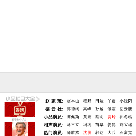
赵 家 班:
赵本山
程野
田娃
丫蛋
小沈阳
德 云 社:
郭德纲
高峰
孙越
候震
岳云鹏
小品演员:
陈佩斯
黄宏
蔡明
贾玲
郭冬临
春晚小品
相声演员:
马三立
冯巩
苗阜
姜昆
刘宝瑞
热门演员:
师胜杰
沈腾
郭达
大兵
石富宽