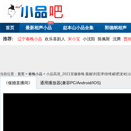
首页
最新相声小品
赵本山小品全集
郭德纲相声
推荐:
辽宁春晚小品
欢乐喜剧人
宋小宝
小沈阳
陈佩斯
沈腾
贾
当前位置：
首页
>
春晚小品
> 小品高清_2021安徽春晚 薇娅\刘亚津\张维威\肥龙\
《催婚直播间》
通用播放器(兼容PC/Android/IOS)