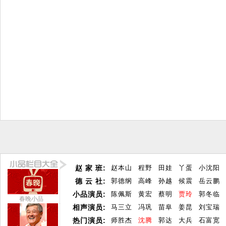
赵 家 班:
赵本山
程野
田娃
丫蛋
小沈阳
德 云 社:
郭德纲
高峰
孙越
候震
岳云鹏
小品演员:
陈佩斯
黄宏
蔡明
贾玲
郭冬临
春晚小品
相声演员:
马三立
冯巩
苗阜
姜昆
刘宝瑞
热门演员:
师胜杰
沈腾
郭达
大兵
石富宽