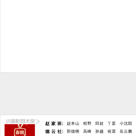
赵 家 班:
赵本山
程野
田娃
丫蛋
小沈阳
德 云 社:
郭德纲
高峰
孙越
候震
岳云鹏