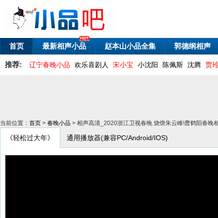
首页
最新相声小品
赵本山小品全集
郭德纲相声
推荐:
辽宁春晚小品
欢乐喜剧人
宋小宝
小沈阳
陈佩斯
沈腾
贾
当前位置：
首页
>
春晚小品
> 相声高清_2020浙江卫视春晚 烧饼朱云峰\曹鹤阳春
《轻松过大年》
通用播放器(兼容PC/Android/IOS)