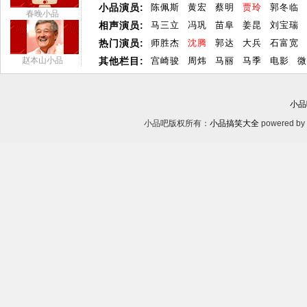
小品演员:
陈佩斯
黄宏
蔡明
贾玲
郭冬临
春晚小品
相声演员:
马三立
冯巩
苗阜
姜昆
刘宝瑞
热门演员:
师胜杰
沈腾
郭达
大兵
石富宽
赵本山小品
其他栏目:
宫崎骏
周炜
马丽
马季
电影
微
小品
小品吧版权所有：
小品搞笑大全
powered by