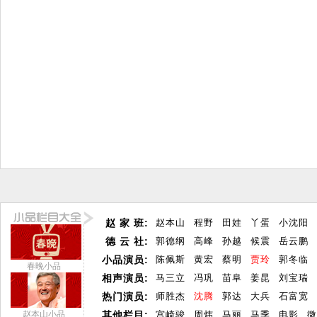
赵 家 班:
赵本山
程野
田娃
丫蛋
小沈阳
德 云 社:
郭德纲
高峰
孙越
候震
岳云鹏
小品演员:
陈佩斯
黄宏
蔡明
贾玲
郭冬临
春晚小品
相声演员:
马三立
冯巩
苗阜
姜昆
刘宝瑞
热门演员:
师胜杰
沈腾
郭达
大兵
石富宽
赵本山小品
其他栏目:
宫崎骏
周炜
马丽
马季
电影
微