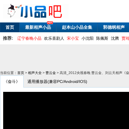
首页
最新相声小品
赵本山小品全集
郭德纲相声
推荐:
辽宁春晚小品
欢乐喜剧人
宋小宝
小沈阳
陈佩斯
沈腾
贾
当前位置：
首页
>
相声大全
>
曹云金
> 高清_2012央视春晚 曹云金、刘云天相声《
《奋斗》
通用播放器(兼容PC/Android/IOS)