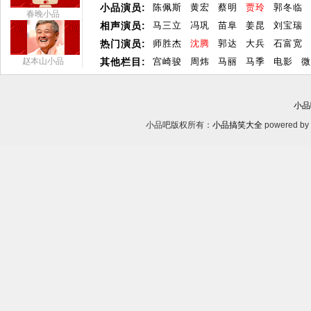
小品演员:
陈佩斯
黄宏
蔡明
贾玲
郭冬临
春晚小品
相声演员:
马三立
冯巩
苗阜
姜昆
刘宝瑞
热门演员:
师胜杰
沈腾
郭达
大兵
石富宽
赵本山小品
其他栏目:
宫崎骏
周炜
马丽
马季
电影
微
小品
小品吧版权所有：
小品搞笑大全
powered by