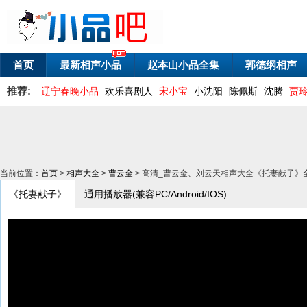
首页
最新相声小品
赵本山小品全集
郭德纲相声
推荐:
辽宁春晚小品
欢乐喜剧人
宋小宝
小沈阳
陈佩斯
沈腾
贾
当前位置：
首页
>
相声大全
>
曹云金
> 高清_曹云金、刘云天相声大全《托妻献子》全
《托妻献子》
通用播放器(兼容PC/Android/IOS)