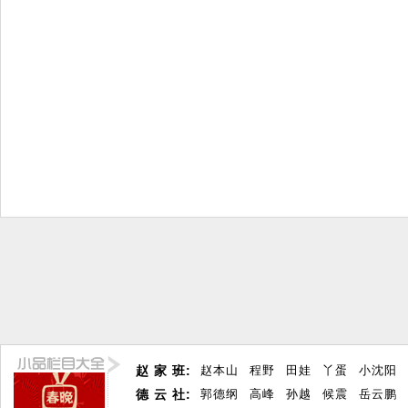
赵 家 班:
赵本山
程野
田娃
丫蛋
小沈阳
德 云 社:
郭德纲
高峰
孙越
候震
岳云鹏