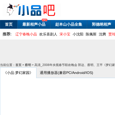
首页
最新相声小品
赵本山小品全集
郭德纲相声
推荐:
辽宁春晚小品
欢乐喜剧人
宋小宝
小沈阳
陈佩斯
沈腾
贾
当前位置：
首页
>
蔡明
> 高清_2008年央视春节联欢晚会 郭达、蔡明、王平《梦幻
《小品:梦幻家园》
通用播放器(兼容PC/Android/IOS)