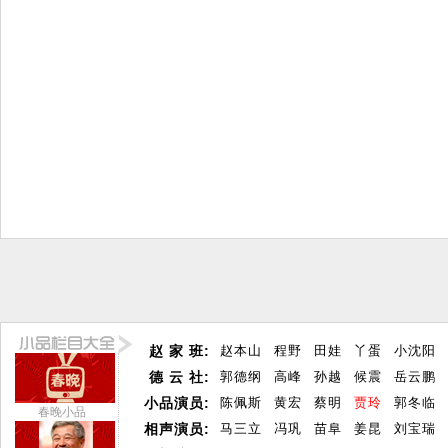
赵 家 班:
赵本山
程野
田娃
丫蛋
小沈阳
德 云 社:
郭德纲
高峰
孙越
候震
岳云鹏
小品演员:
陈佩斯
黄宏
蔡明
贾玲
郭冬临
春晚小品
相声演员:
马三立
冯巩
苗阜
姜昆
刘宝瑞