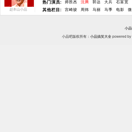
热门演员:
师胜杰
沈腾
郭达
大兵
石富宽
赵本山小品
其他栏目:
宫崎骏
周炜
马丽
马季
电影
微
小品
小品吧版权所有：
小品搞笑大全
powered by