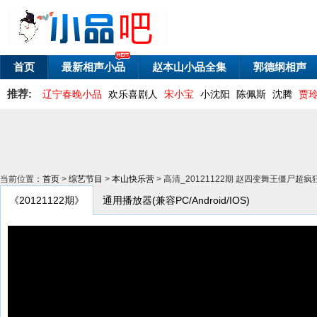
首页
最新相声小品
赵本山小品全集
郭德纲相声
推荐:
辽宁春晚小品
欢乐喜剧人
宋小宝
小沈阳
陈佩斯
沈腾
贾
当前位置：
首页
>
综艺节目
>
本山快乐营
> 高清_20121122期 赵四变舞王僵尸超疯
《20121122期》
通用播放器(兼容PC/Android/IOS)