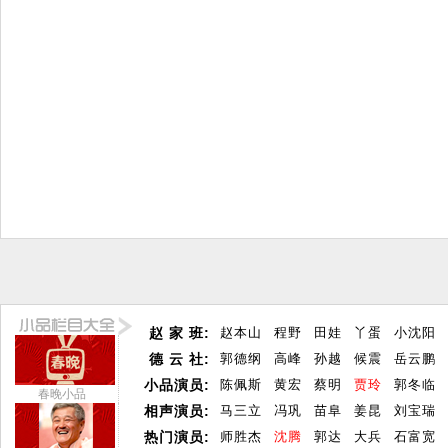
赵 家 班:
赵本山
程野
田娃
丫蛋
小沈阳
德 云 社:
郭德纲
高峰
孙越
候震
岳云鹏
小品演员:
陈佩斯
黄宏
蔡明
贾玲
郭冬临
春晚小品
相声演员:
马三立
冯巩
苗阜
姜昆
刘宝瑞
热门演员:
师胜杰
沈腾
郭达
大兵
石富宽