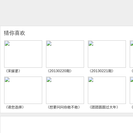
猜你喜欢
《宋媒婆》
《20130220期》
《20130221期》
《
《请您选择》
《想要问问你敢不敢》
《团团圆圆过大年》