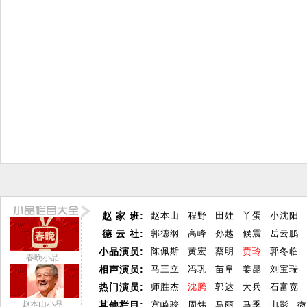
赵 家 班:
赵本山
程野
田娃
丫蛋
小沈阳
德 云 社:
郭德纲
高峰
孙越
候震
岳云鹏
小品演员:
陈佩斯
黄宏
蔡明
贾玲
郭冬临
春晚小品
相声演员:
马三立
冯巩
苗阜
姜昆
刘宝瑞
热门演员:
师胜杰
沈腾
郭达
大兵
石富宽
赵本山小品
其他栏目:
宫崎骏
周炜
马丽
马季
电影
微