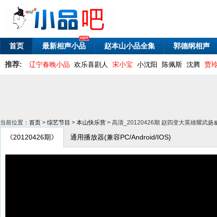
首页
最新相声小品
赵本山小品全集
郭德纲相声
推荐:
辽宁春晚小品
欢乐喜剧人
宋小宝
小沈阳
陈佩斯
沈腾
贾
当前位置：
首页
>
综艺节目
>
本山快乐营
> 高清_20120426期 赵四变大英雄耀武扬
《20120426期》
通用播放器(兼容PC/Android/IOS)