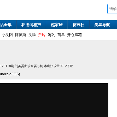
品全集
郭德纲相声
赵家班
德云社
笑星导航
小沈阳
陈佩斯
沈腾
贾玲
冯巩
苗阜
开心麻花
0120118期 刘英委曲求全耍心机 本山快乐营2012下载
roid/IOS)