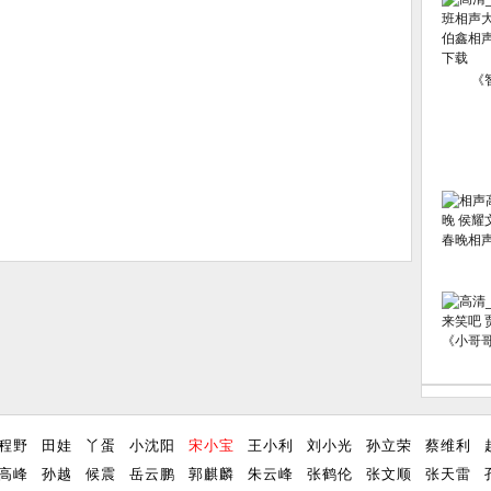
《
程野
田娃
丫蛋
小沈阳
宋小宝
王小利
刘小光
孙立荣
蔡维利
高峰
孙越
候震
岳云鹏
郭麒麟
朱云峰
张鹤伦
张文顺
张天雷