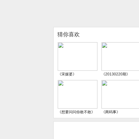
猜你喜欢
《宋媒婆》
《20130220期》
《想要问问你敢不敢》
《两码事》