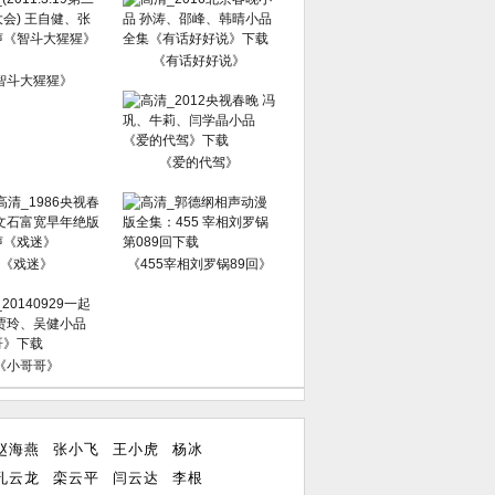
《有话好好说》
智斗大猩猩》
《爱的代驾》
《戏迷》
《455宰相刘罗锅89回》
《小哥哥》
赵海燕
张小飞
王小虎
杨冰
孔云龙
栾云平
闫云达
李根