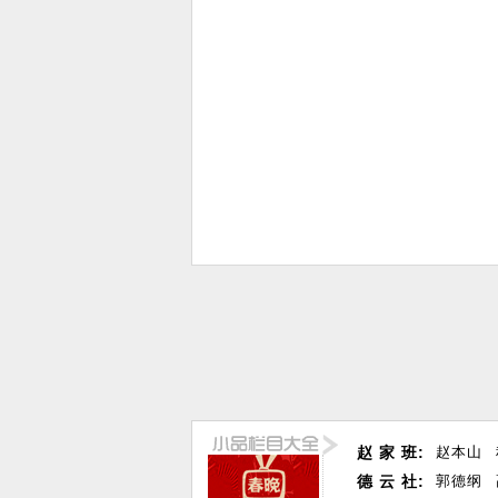
赵 家 班:
赵本山
德 云 社:
郭德纲