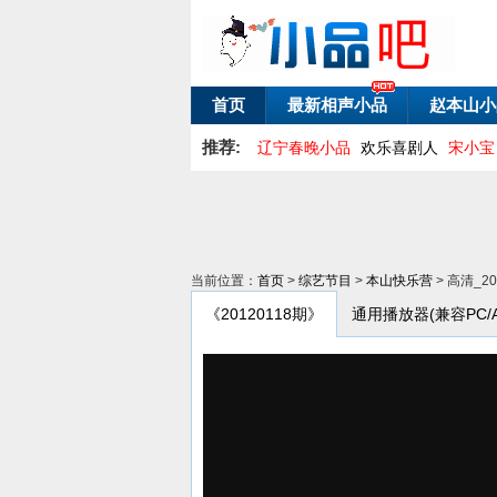
首页
最新相声小品
赵本山小
推荐:
辽宁春晚小品
欢乐喜剧人
宋小宝
当前位置：
首页
>
综艺节目
>
本山快乐营
> 高清_2
《20120118期》
通用播放器(兼容PC/And