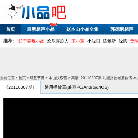
首页
最新相声小品
赵本山小品全集
郭德纲相声
推荐:
辽宁春晚小品
欢乐喜剧人
宋小宝
小沈阳
陈佩斯
沈腾
贾
当前位置：
首页
>
综艺节目
>
本山快乐营
> 高清_20110307期 刘能指使老婆偷酒 
《20110307期》
通用播放器(兼容PC/Android/IOS)