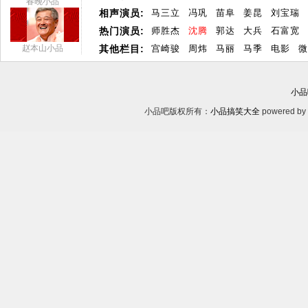
春晚小品
相声演员:
马三立
冯巩
苗阜
姜昆
刘宝瑞
热门演员:
师胜杰
沈腾
郭达
大兵
石富宽
赵本山小品
其他栏目:
宫崎骏
周炜
马丽
马季
电影
微
小品
小品吧版权所有：
小品搞笑大全
powered by