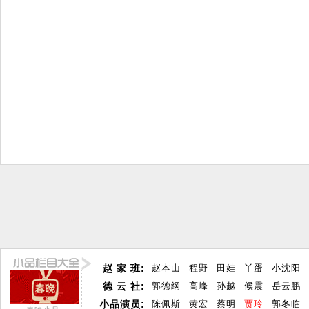
赵 家 班:
赵本山
程野
田娃
丫蛋
小沈阳
德 云 社:
郭德纲
高峰
孙越
候震
岳云鹏
小品演员:
陈佩斯
黄宏
蔡明
贾玲
郭冬临