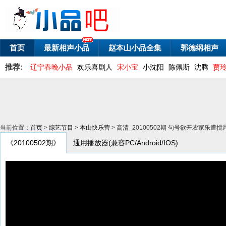
首页
最新相声小品
赵本山小品全集
郭德纲相声
推荐:
辽宁春晚小品
欢乐喜剧人
宋小宝
小沈阳
陈佩斯
沈腾
贾
当前位置：
首页
>
综艺节目
>
本山快乐营
> 高清_20100502期 句号欲开农家乐遭搅
《20100502期》
通用播放器(兼容PC/Android/IOS)