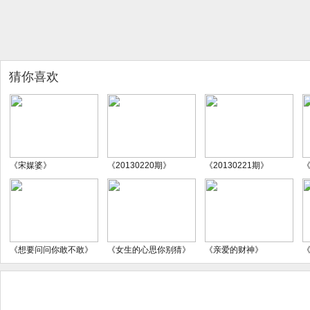
猜你喜欢
《宋媒婆》
《20130220期》
《20130221期》
《
《想要问问你敢不敢》
《女生的心思你别猜》
《亲爱的财神》