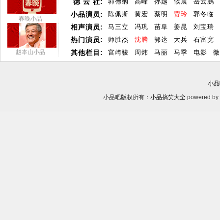
德 云 社:
郭德纲
高峰
孙越
候震
岳云鹏
小品演员:
陈佩斯
黄宏
蔡明
贾玲
郭冬临
春晚小品
相声演员:
马三立
冯巩
苗阜
姜昆
刘宝瑞
热门演员:
师胜杰
沈腾
郭达
大兵
石富宽
赵本山小品
其他栏目:
宫崎骏
周炜
马丽
马季
电影
微
小品
小品吧版权所有：
小品搞笑大全
powered by